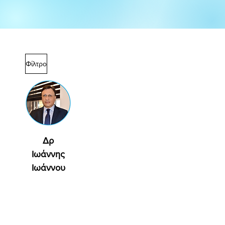
Φίλτρο
Δρ
Ιωάννης
Ιωάννου