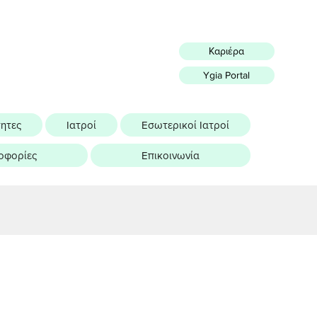
Καριέρα
Ygia Portal
τητες
Ιατροί
Εσωτερικοί Ιατροί
οφορίες
Επικοινωνία