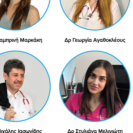
αμπρινή Μαρκάκη
Γρήγορη προβολή
Δρ Γεωργία Αγαθοκλέους
Γρήγορη προβολή
ιχάλης Ιασωνίδης
Γρήγορη προβολή
Δρ Στυλιάνα Μελινιώτη
Γρήγορη προβολή