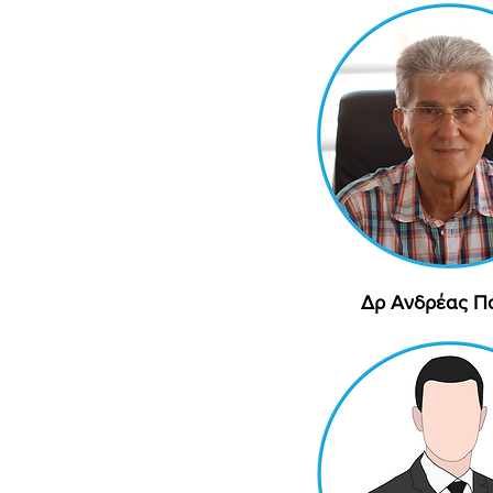
Δρ Ανδρέας Π
Γρήγορη προβ