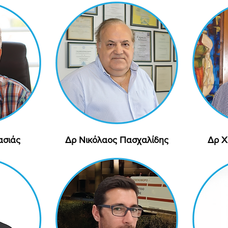
ασιάς
ολή
Δρ Νικόλαος Πασχαλίδης
Γρήγορη προβολή
Δρ Χ