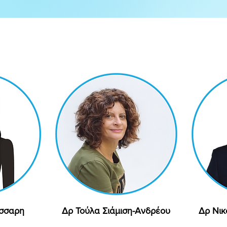
άσσαρη
ολή
Δρ Τούλα Σιάμιση-Ανδρέου
Γρήγορη προβολή
Δρ Νικ