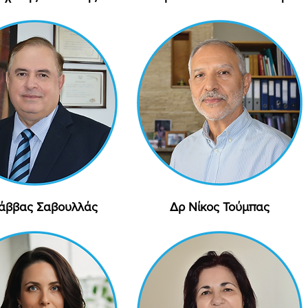
άββας Σαβουλλάς
Γρήγορη προβολή
Δρ Νίκος Τούμπας
Γρήγορη προβολή