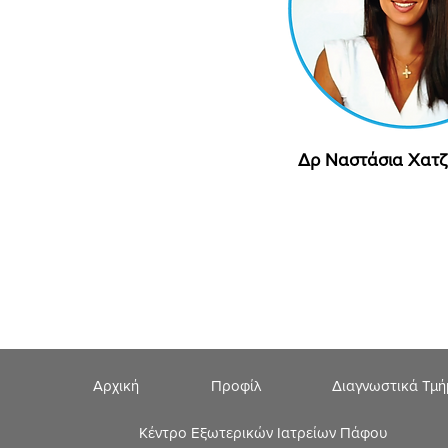
Δρ Ναστάσια Χατζ
Γρήγορη προβ
Αρχική
Προφίλ
Διαγνωστικά Τμ
Κέντρο Εξωτερικών Ιατρείων Πάφου