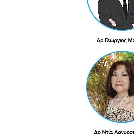
Δρ Γεώργιος Μ
Γρήγορη προβ
Δρ Ντία Αργυρο
Γρήγορη προβ