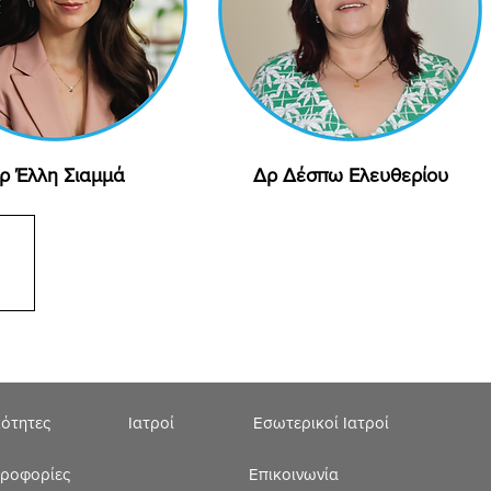
ρ Έλλη Σιαμμά
Γρήγορη προβολή
Δρ Δέσπω Ελευθερίου
Γρήγορη προβολή
κότητες
Ιατροί
Εσωτερικοί Ιατροί
ηροφορίες
Επικοινωνία