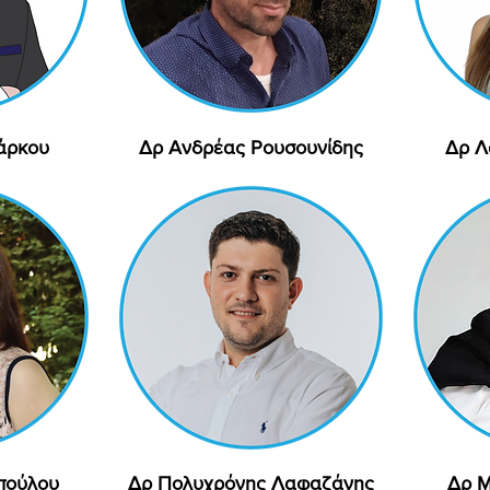
άρκου
ολή
Δρ Ανδρέας Ρουσουνίδης
Γρήγορη προβολή
Δρ Λ
πούλου
ολή
Δρ Πολυχρόνης Λαφαζάνης
Γρήγορη προβολή
Δρ Μ