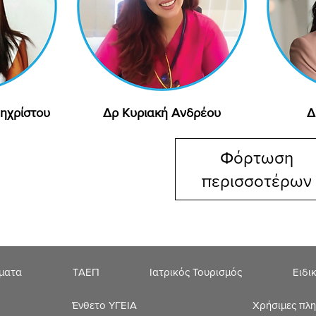
ηχρίστου
ολή
Δρ Κυριακή Ανδρέου
Γρήγορη προβολή
Δ
Φόρτωση
περισσοτέρων
ήματα
ΤΑΕΠ
Ιατρικός Τουρισμός
Ειδι
Ένθετο ΥΓΕΙΑ
Χρήσιμες πλ