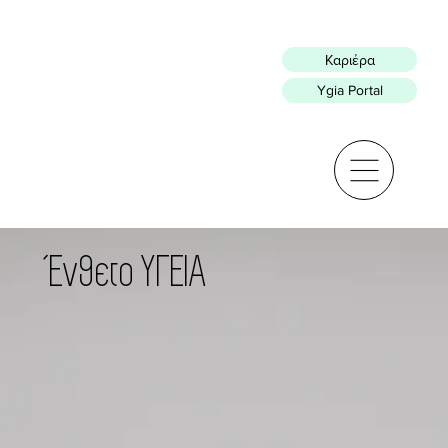
Καριέρα
Ygia Portal
Ένθετο ΥΓΕΙΑ