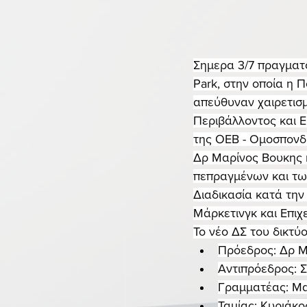
Σημερα 3/7 πραγματο
Park, στην οποία η Π
απεύθυναν χαιρετισμ
Περιβάλλοντος και Ε
της OEB - Ομοσπονδ
Δρ Μαρίνος Βουκης κ
πεπραγμένων και τω
Διαδικασία κατά την
Μάρκετινγκ και Επι
Το νέο ΔΣ του δικτύ
Πρόεδρος: Δρ Μ
Αντιπρόεδρος: 
Γραμματέας: Μαρ
Ταμίας: Κυριάκο