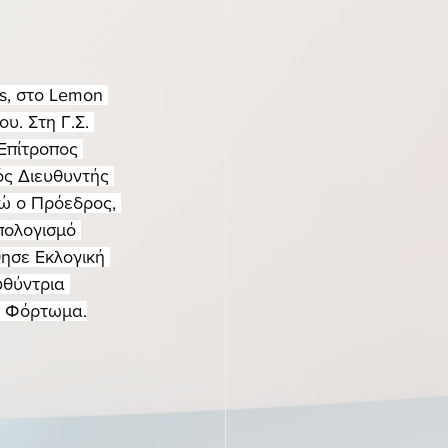
s, στο Lemon 
υ. Στη Γ.Σ. 
Επίτροπος 
ός Διευθυντής 
ώ ο Πρόεδρος, 
πολογισμό 
ησε Εκλογική 
υθύντρια 
α Φόρτωμα.