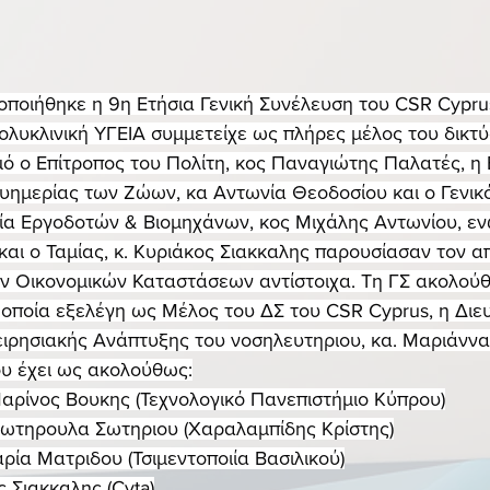
ποιήθηκε η 9η Ετήσια Γενική Συνέλευση του CSR Cypru
ολυκλινική ΥΓΕΙΑ συμμετείχε ως πλήρες μέλος του δικτύο
ό ο Επίτροπος του Πολίτη, κος Παναγιώτης Παλατές, η 
υημερίας των Ζώων, κα Αντωνία Θεοδοσίου και ο Γενικ
ία Εργοδοτών & Βιομηχάνων, κος Μιχάλης Αντωνίου, εν
αι ο Ταμίας, κ. Κυριάκος Σιακκαλης παρουσίασαν τον α
ν Οικονομικών Καταστάσεων αντίστοιχα. Τη ΓΣ ακολούθ
 οποία εξελέγη ως Μέλος του ΔΣ του CSR Cyprus, η Διε
χειρησιακής Ανάπτυξης του νοσηλευτηριου, κα. Μαριάνν
ου έχει ως ακολούθως:
αρίνος Βουκης (Τεχνολογικό Πανεπιστήμιο Κύπρου)
Σωτηρουλα Σωτηριου (Χαραλαμπίδης Κρίστης)
ία Ματριδου (Τσιμεντοποιία Βασιλικού)
ς Σιακκαλης (Cyta)