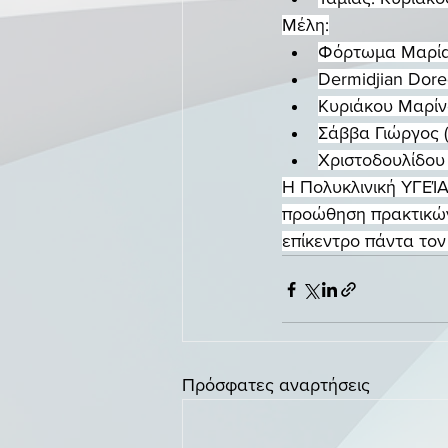
Mέλη:
Φόρτωμα Μαρία-
Dermidjian Doree
Kυριάκου Μαρίνα 
Σάββα Γιώργος 
Χριστοδουλίδου 
Η Πολυκλινική ΥΓΕΊΑ
προώθηση πρακτικών,
επίκεντρο πάντα το
Πρόσφατες αναρτήσεις