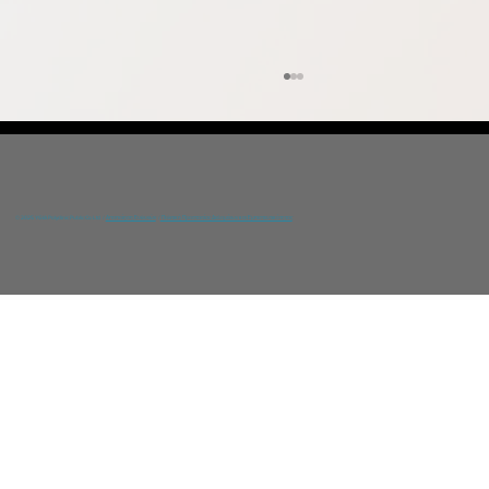
© 2025 YGIA Polyclinic Public Co Ltd /
Αποποίηση Ευθυνών
/
Πολιτική Προστασίας Δεδομένων και Εμπιστευτικότητας
ΗΜΕΡΙΔΑ ΕΥΑΙΣΘΗΤΟΠΟΙΗΣΗΣ ΜΕ ΤΗΝ
ΠΣΕΑΔ