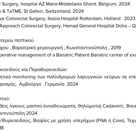
e Surge
ry, hospital AZ Maria Middelares
Ghent
. Belgium
,
2024
y & TaTME, St Gallen, Switzerland, 2024
ive Colorectal Surgery, Ikazia Hospital Rotterdam, Holland 2023
ry Approach Colorectal Surgery, Hamad General Hospital Doha – Q
ώτερου πεπτικού
άχου , Βαριατρική χειρουργική
, Κωνσταντινούπολη , 2019
operative management of a Bariatric Patient Bariatric center of e
ρεοειδούς και Παραθυρεοειδών:
ρητικό
monitoring
των παλίνδρομων λαρυγγικών νεύρων σε επε
αρισμός, Αμβούργο . Γερμανία 2024
στού:
θεις όγκους μαστού (ινοαδενώματα, θηλώματα)
Cadaveric
,
Brea
αντινούπολη 2024
Θυρεοειδούς, Βιοψίες με χρήση υπερήχων (FNA ή Core), Τεχν
18