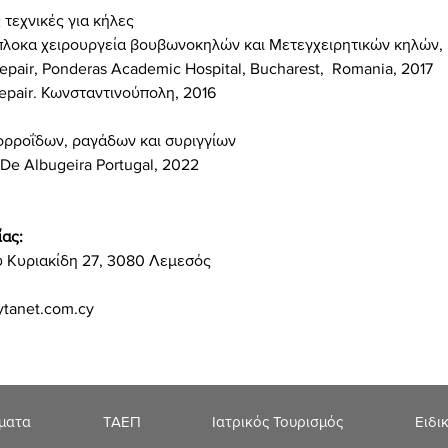
τεχνικές για κήλες
ύπλοκα χειρουργεία βουβωνοκηλών και Μετεγχειρητικών κηλών, 
 repair, Ponderas Academic Hospital, Bucharest,
Romania,
2017
epair.
Κωνσταντινούπολη, 2016
μορροΐδων, ραγάδων και συριγγίων
 De Albugeira Portugal, 2022
ίας:
υ Κυριακίδη 27, 3080 Λεμεσός
ytanet.com.cy
ήματα
ΤΑΕΠ
Ιατρικός Τουρισμός
Ειδι