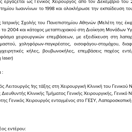
 εργάζεται ως Γενικός Χειρουργός από τον Δεκέμβριο του 2
τημίου Ιωαννίνων το 1998 και ολοκλήρωσε την εκπαίδευση του
ς Ιατρικής Σχολής του Πανεπιστημίου Αθηνών (Μελέτη της έκ
 το 2004 και κάτοχος μεταπτυχιακού στη Διοίκηση Μονάδων Υγε
 φάσμα χειρουργικών επεμβάσεων, με εξειδίκευση στη λαπαρ
μαστού, χοληφόρων-παγκρέατος, οισοφάγου-στομάχου, διαφ
χειρητικές κήλες, βουβωνοκήλες, επεμβάσεις παχέος εντέρ
η
laser
)
 :
κός Λειτουργός 1ης τάξης στη Χειρουργική Κλινική του Γενικο
ς Διευθυντής Κλινικής Τμήματος Γενικής Χειρουργικής, Γενικό
ιώτης Γενικός Χειρουργός ενταγμένος στο ΓΕΣΥ, Λαπαροσκοπική
έος
εντέρου
: