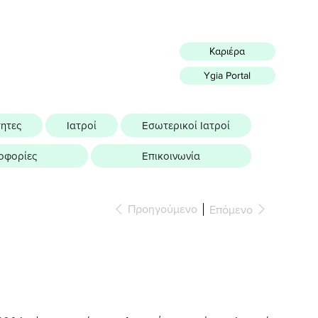
Καριέρα
Ygia Portal
τητες
Ιατροί
Εσωτερικοί Ιατροί
οφορίες
Επικοινωνία
Προηγούμενο
Επόμενο