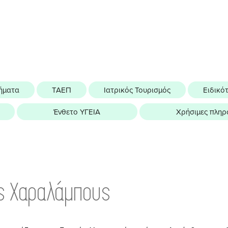
ήματα
ΤΑΕΠ
Ιατρικός Τουρισμός
Ειδικό
Ένθετο ΥΓΕΙΑ
Χρήσιμες πληρ
ς Χαραλάμπους