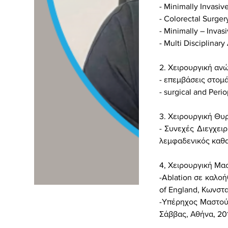
- Minimally Invasiv
-
Colorectal Surger
- Minimally – Invas
- Multi Disciplina
2. Χειρουργική αν
- επεμβάσεις στομ
- surgical and Peri
3. Χειρουργική Θυ
- Συνεχές Διεγχει
λεμφαδενικός καθ
4, Χειρουργική Μα
-
Ablation
σε καλοή
of
England
, Κωνστ
-Υπέρηχος Μαστού/
Σάββας, Αθήνα, 20