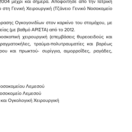
004 μέχρι και σήμερα. Αποφοίτησε από την Ιατρική
 στη Γενική Χειρουργική (Τζάνειο Γενικό Νοσοκομείο
φρασης Ογκογονιδίων στον καρκίνο του στομάχου, με
ίας (με βαθμό ΑΡΙΣΤΑ) από το 2012.
οσκοπική χειρουργική (επεμβάσεις θυρεοειδούς και
ραγματοκήλες, τραύμα-πολυτραυματίες και βαρέως
ου και πρωκτού- συρίγγια, αιμορροΐδες, ραγάδες,
ύ Νοσοκομείου Λεμεσού
 Νοσοκομείο Λεμεσού
 και Ογκολογική Χειρουργική