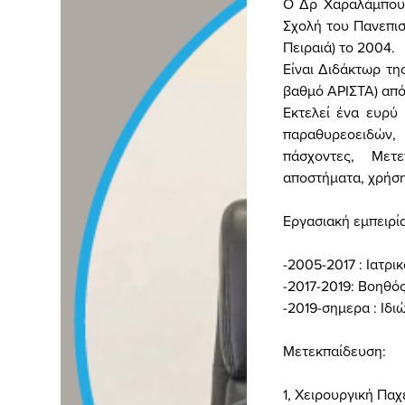
Ο Δρ Χαραλάμπους
Σχολή του Πανεπισ
Πειραιά) το 2004.
Είναι Διδάκτωρ τη
βαθμό ΑΡΙΣΤΑ) από
Εκτελεί ένα ευρύ
παραθυρεοειδών, 
πάσχοντες, Μετεγ
αποστήματα, χρήσ
Εργασιακή εμπειρία
-2005-2017 : Ιατρι
-2017-2019: Βοηθό
-2019-σημερα : Ιδ
Μετεκπαίδευση
:
1,
Χειρουργική
Παχ