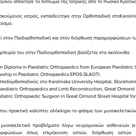
ύλου απέκτησε το δίπλωμα της Ιατρικής από το Ρωσικό Κρατικ
σκούμενος ιατρός, εκπαιδεύτηκε στην Ορθοπαιδική στο
Karolin
κόσμο.
εί στην Παιδορθοπαιδική και στην διόρθωση παραμορφώσεων τ
εμπειρία του στην Παιδοορθοπαιδική βασίζεται στα ακόλουθα:
m Diploma in Paediatric Orthopaedics from European Paediatric 
owship
in Paediatric Orthopaedics EPOS-SLAOTI.
παιδορθοπαιδικός
στο
Karolinska University Hospital, Stockhol
Paediatric Orthopaedics and Limb Reconstruction, Great Ormond S
diatric Orthopaedic Surgeon in Great Ormond Street Hospital for
του πρακτική καλύπτει ολόκληρο το φάσμα των μυοσκελετικών
α μυοσκελετικά προβλήματα λόγω νευρομυικών ασθενειών (
ορφώσεων όπως επιμήκυνση οστών, διόρθωση οστών λ