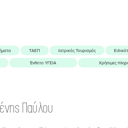
ήματα
ΤΑΕΠ
Ιατρικός Τουρισμός
Ειδικό
Ένθετο ΥΓΕΙΑ
Χρήσιμες πληρ
γένης Παύλου