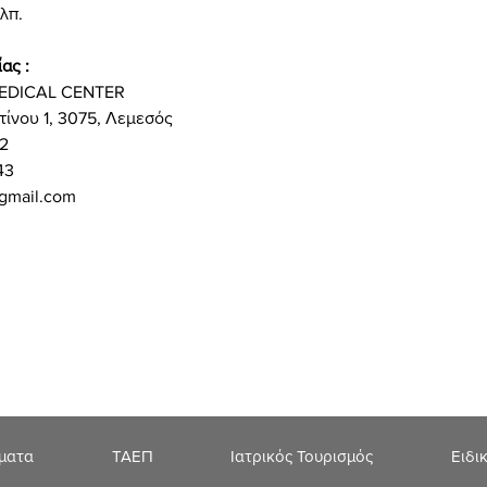
λπ.
ας :
EDICAL CENTER
ίνου 1, 3075, Λεμεσός
12
43
gmail.com
ήματα
ΤΑΕΠ
Ιατρικός Τουρισμός
Ειδι