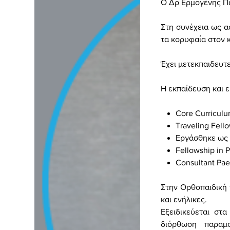
Ο Δρ Ερμογένης Πα
Στη συνέχεια ως α
τα κορυφαία στον 
Έχει μετεκπαιδευτ
Η εκπαίδευση και 
Core Curriculu
Traveling Fell
Εργάσθηκε
ως
Fellowship in 
Consultant Pae
Στην Ορθοπαιδική 
και ενήλικες.
Εξειδικεύεται στ
διόρθωση παραμ