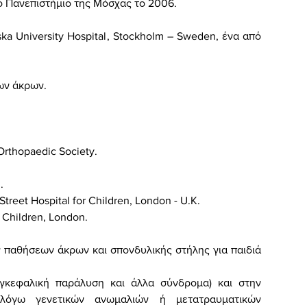
ό Πανεπιστήμιο της Μόσχας το 2006.
ska University Hospital
,
Stockholm
–
Sweden
, ένα από
ων άκρων.
Orthopaedic Society.
m
.
treet Hospital for Children, London - U.K.
 Children, London.
 παθήσεων άκρων και σπονδυλικής στήλης για παιδιά
εγκεφαλική παράλυση και άλλα σύνδρομα) και στην
όγω γενετικών ανωμαλιών ή μετατραυματικών