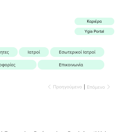
Καριέρα
Ygia Portal
τητες
Ιατροί
Εσωτερικοί Ιατροί
οφορίες
Επικοινωνία
Προηγούμενο
Επόμενο