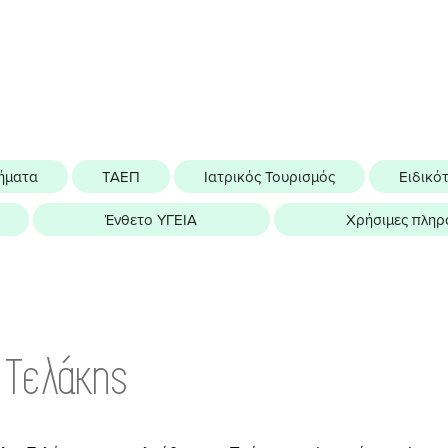
ήματα
ΤΑΕΠ
Ιατρικός Τουρισμός
Ειδικό
Ένθετο ΥΓΕΙΑ
Χρήσιμες πληρ
 Τελάκης