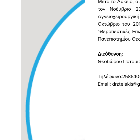
Μετά το Λύκειο, ο
τον Νοέμβριο 20
Αγγειοχειρουργική
Οκτώβριο του 20
"Θεραπευτικές Επι
Πανεπιστημίου Θεσ
Διεύθυνση:
Θεοδώρου Ποταμιάν
Τηλέφωνο:
258640
Email:
drztelakis@