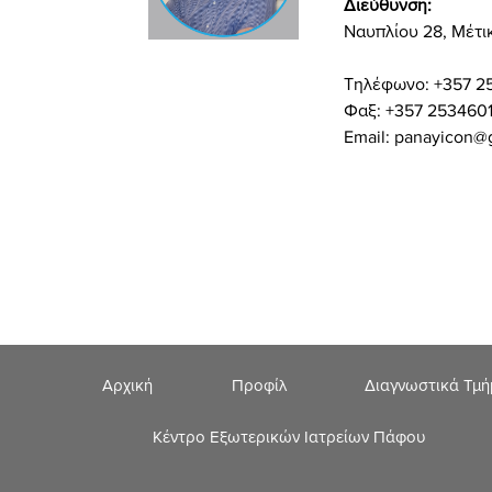
Διεύθυνση:
Ναυπλίου 28, Μέτι
Τηλέφωνο: +357 2
Φαξ: +357 253460
Email:
panayicon@
Αρχική
Προφίλ
Διαγνωστικά Τμ
Κέντρο Εξωτερικών Ιατρείων Πάφου