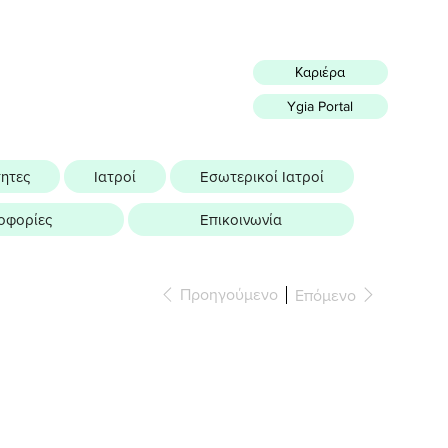
Καριέρα
Ygia Portal
τητες
Ιατροί
Εσωτερικοί Ιατροί
οφορίες
Επικοινωνία
Προηγούμενο
Επόμενο