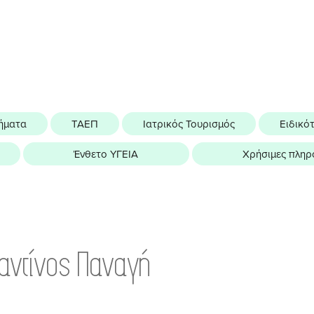
ήματα
ΤΑΕΠ
Ιατρικός Τουρισμός
Ειδικό
Ένθετο ΥΓΕΙΑ
Χρήσιμες πληρ
αντίνος Παναγή