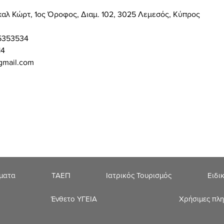
καλ Κώρτ, 1ος Όροφος, Διαμ. 102, 3025 Λεμεσός, Κύπρος
5353534
14
gmail.com
ήματα
ΤΑΕΠ
Ιατρικός Τουρισμός
Ειδι
Ένθετο ΥΓΕΙΑ
Χρήσιμες πλ