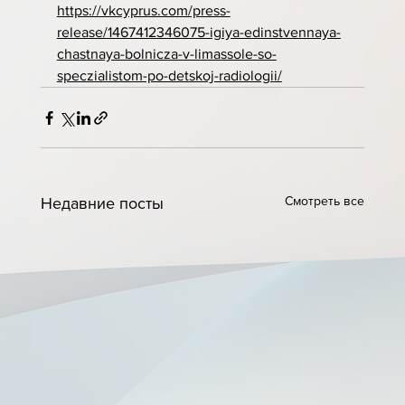
https://vkcyprus.com/press-
release/1467412346075-igiya-edinstvennaya-
chastnaya-bolnicza-v-limassole-so-
speczialistom-po-detskoj-radiologii/
Смотреть все
Недавние посты