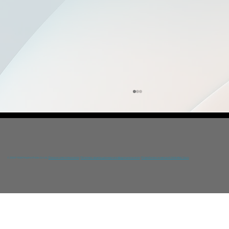
© 2024 YGIA Polyclinic Public Co Ltd /
Отказ от ответственности
/
Политика защиты данных и конфиденциальности
/
Разработано командой DNA Web Team
Кардиологический центр «Игия»: от
профилактики до реабилитации