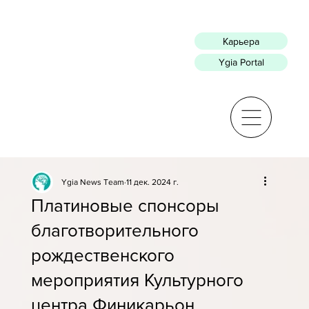
Карьера
Ygia Portal
Ygia News Team
11 дек. 2024 г.
Платиновые спонсоры
благотворительного
рождественского
мероприятия Культурного
центра Финикарьон