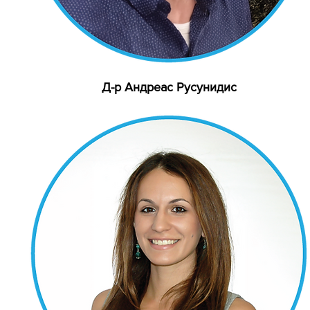
Д-р Андреас Русунидис