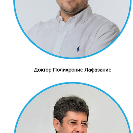
Доктор Полихронис Лафазанис