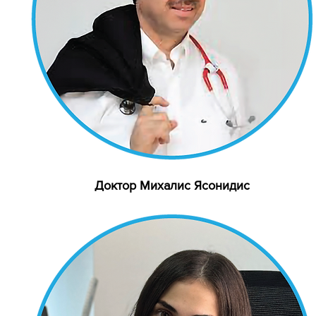
Доктор Михалис Ясонидис