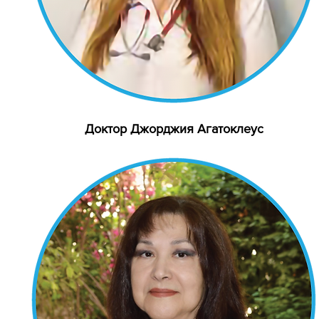
Доктор Джорджия Агатоклеус