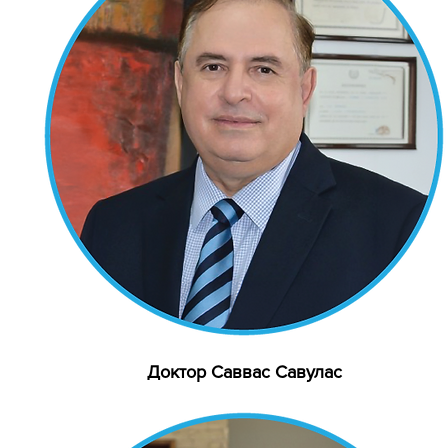
Доктор Саввас Савулас