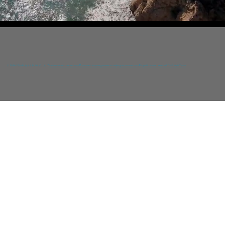
© 2024 YGIA Polyclinic Public Co Ltd /
Отказ от ответственности
/
Политика защиты данных и конфиденциальности
/
Разработано командой DNA Web Team