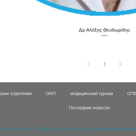
Δρ Αλέξης Θεοδωρίδης
1
ские отделения
ОНП
медицинский туризм
СП
Последние новости
ответственности
/
Политика защиты данных и конфиденциальност