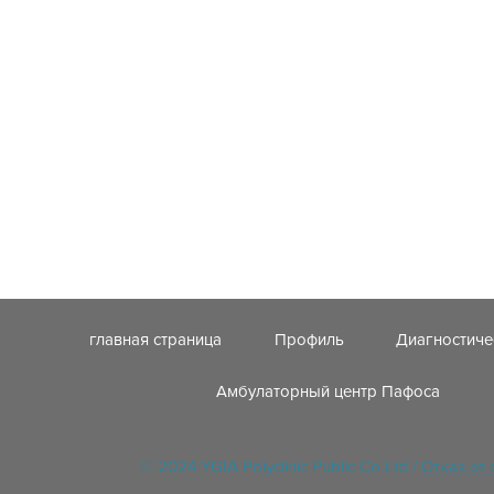
главная страница
Профиль
Диагностиче
Амбулаторный центр Пафоса
© 2024 YGIA Polyclinic Public Co Ltd /
Отказ от 