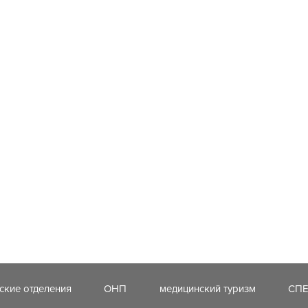
ские отделения
ОНП
медицинский туризм
СП