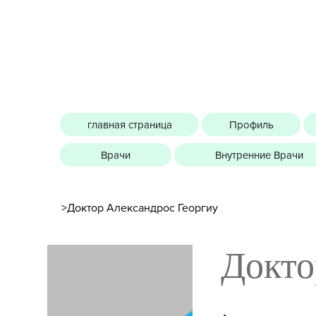
главная страница
Профиль
Врачи
Внутренние Врачи
>
Доктор Александрос Георгиу
Докто