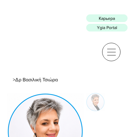
Карьера
Ygia Portal
>
Δρ Βασιλική Τσιώρα