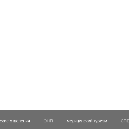
ские отделения
ОНП
медицинский туризм
СП