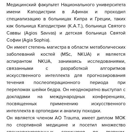
Медицинский факультет Национального университета
имени Каподистрии в Афинах и проходил
специализацию в больницах Кипра и Греции, таких
как больница Каподистрии (K.A.T.), больница Святого
Саввы (Agios Savvas) и детская больница Святой
Софии (Agia Sophia).
Он имеет степень магистра в области метаболических
заболеваний костей (MSc, NKUA) и является
аспирантом NKUA, занимаясь исследованиями,
связанными с разработкой алгоритмов
искусственного интеллекта для прогнозирования
течения послеоперационного периода при
переломах шейки бедра. Он неоднократно выступал с
докладами на международных конференциях,
посвященных применению искусственного
интеллекта в ортопедии и анализу походки.
Он является членом AO Trauma, имеет диплом МОК
по спортивной медицине и посетил множество
специализированных семинаров по травмам,