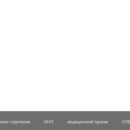
ские отделения
ОНП
медицинский туризм
СП