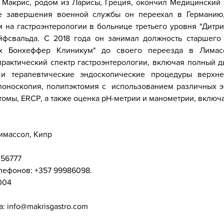
Макрис, родом из Ларисы, Греция, окончил Медицинский ф
е завершения военной службы он переехал в Германию,
м на гастроэнтерологии в больнице третьего уровня "Дитр
айфсвальда. С 2018 года он занимал должность старшег
их Бонхеффер Клиникум" до своего переезда в Лимасс
практический спектр гастроэнтерологии, включая полный д
 и терапевтические эндоскопические процедуры верхн
олоноскопия, полипэктомия с использованием различных эн
томы, ERCP, а также оценка pH-метрии и манометрии, включ
Лимассол, Кипр
356777
лефонов: +357 99986098.
004
: info@makrisgastro.com