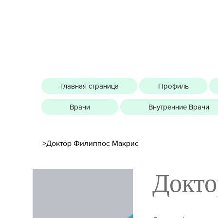
главная страница
Профиль
Врачи
Внутренние Врачи
>
Доктор Филиппос Макрис
Докто