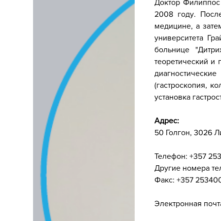
Доктор Филиппос 
2008 году. Посл
медицине, а зате
университета Гр
больнице "Дитр
теоретический и 
диагностические
(гастроскопия, к
установка гастрос
Адрес:
50 Голгон, 3026 
Телефон: +357 25
Другие номера те
Факс: +357 25340
Электронная почта